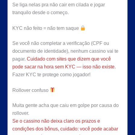
Se liga nelas pra não cair em cilada e jogar
tranquilo desde o começo.
KYC não feito = não tem saque
Se você não completar a verificação (CPF ou
documento de identidade), nenhum cassino vai te
pagar.
Cuidado com sites que dizem que você
pode sacar na hora sem KYC — isso não existe.
Fazer KYC te protege como jogador!
Rollover confuso
Muita gente acha que caiu em golpe por causa do
rollover.
Se o cassino não deixa claro os prazos e
condições dos bônus, cuidado: você pode acabar