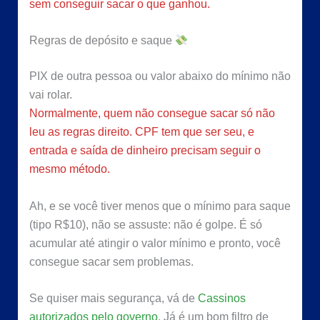
sem conseguir sacar o que ganhou.
Regras de depósito e saque
PIX de outra pessoa ou valor abaixo do mínimo não
vai rolar.
Normalmente, quem não consegue sacar só não
leu as regras direito. CPF tem que ser seu, e
entrada e saída de dinheiro precisam seguir o
mesmo método.
Ah, e se você tiver menos que o mínimo para saque
(tipo R$10), não se assuste: não é golpe. É só
acumular até atingir o valor mínimo e pronto, você
consegue sacar sem problemas.
Se quiser mais segurança, vá de
Cassinos
autorizados pelo governo
. Já é um bom filtro de