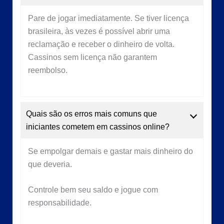
Pare de jogar imediatamente. Se tiver licença
brasileira, às vezes é possível abrir uma
reclamação e receber o dinheiro de volta.
Cassinos sem licença não garantem
reembolso.
Quais são os erros mais comuns que
iniciantes cometem em cassinos online?
Se empolgar demais e gastar mais dinheiro do
que deveria.
Controle bem seu saldo e jogue com
responsabilidade.