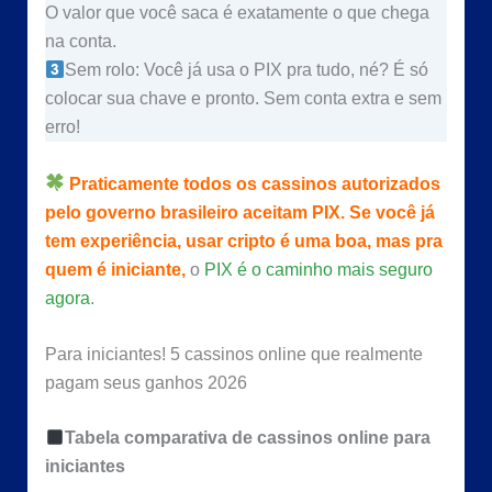
O valor que você saca é exatamente o que chega
na conta.
Sem rolo: Você já usa o PIX pra tudo, né? É só
colocar sua chave e pronto. Sem conta extra e sem
erro!
Praticamente todos os cassinos autorizados
pelo governo brasileiro aceitam PIX. Se você já
tem experiência, usar cripto é uma boa, mas pra
quem é iniciante,
o
PIX é o caminho mais seguro
agora
.
Para iniciantes! 5 cassinos online que realmente
pagam seus ganhos 2026
Tabela comparativa de cassinos online para
iniciantes