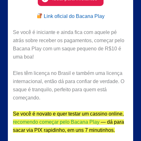
Link oficial do Bacana Play
Se você é iniciante e ainda fica com aquele pé
atrás sobre receber os pagamentos, começar pelo
Bacana Play com um saque pequeno de R$10 é
uma boa!
Eles têm licença no Brasil e também uma licença
internacional, então dá para confiar de verdade. O
saque é tranquilo, perfeito para quem está
começando.
Se você é novato e quer testar um cassino online,
recomendo começar pelo Bacana Play
— dá para
sacar via PIX rapidinho, em uns 7 minutinhos.