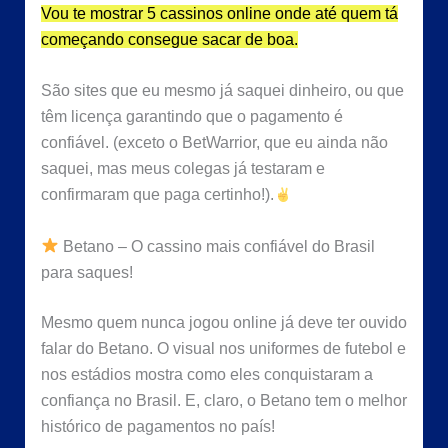
Vou te mostrar 5 cassinos online onde até quem tá
começando consegue sacar de boa.
São sites que eu mesmo já saquei dinheiro, ou que
têm licença garantindo que o pagamento é
confiável. (exceto o BetWarrior, que eu ainda não
saquei, mas meus colegas já testaram e
confirmaram que paga certinho!).
Betano – O cassino mais confiável do Brasil
para saques!
Mesmo quem nunca jogou online já deve ter ouvido
falar do Betano. O visual nos uniformes de futebol e
nos estádios mostra como eles conquistaram a
confiança no Brasil. E, claro, o Betano tem o melhor
histórico de pagamentos no país!