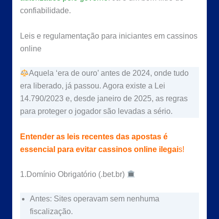
confiabilidade.
Leis e regulamentação para iniciantes em cassinos
online
Aquela ‘era de ouro’ antes de 2024, onde tudo
era liberado, já passou. Agora existe a Lei
14.790/2023 e, desde janeiro de 2025, as regras
para proteger o jogador são levadas a sério.
Entender as leis recentes das apostas é
essencial para evitar cassinos online ilegai
s!
1.Domínio Obrigatório (.bet.br)
Antes: Sites operavam sem nenhuma
fiscalização.