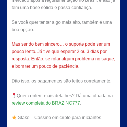
mercado após a regulamentação no Brasil, então já
tem uma base sólida e passa confiança.
Se você quer tentar algo mais alto, também é uma
boa opção.
Mas sendo bem sincero… o suporte pode ser um
pouco lento. Já tive que esperar 2 ou 3 dias por
resposta. Então, se rolar algum problema no saque,
é bom ter um pouco de paciência.
Dito isso, os pagamentos são feitos corretamente.
Quer conferir mais detalhes? Dá uma olhada na
review completa do BRAZINO777
.
Stake – Cassino em cripto para iniciantes