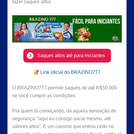
fazer saques altos
Saques altos até para iniciantes
Link oficial do BRAZINO777
O BRAZINO777 permite saques de até R$50.000
se você cumprir as condições.
Pra quem tá começando, dá aquela sensação de
segurança: “aqui eu consigo sacar mesmo, até
valores altos”. É um cassino que entrou cedo no