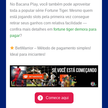
No Bacana Play, você também pode aproveitar
toda a popular série Fortune Tiger. Mesmo quem
está jogando slots pela primeira vez consegue
retirar seus ganhos com relativa facilidade —
confira mais detalhes em
fortune tiger demora para
pagar
?
BetWarrior – Método de pagamento simples!
Ideal para iniciantes!
Comece aqui