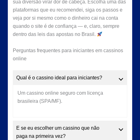
sua diversão virar dor de cabeça. Escolha uma das
plataformas que eu recomendei, siga os passos e
veja por si mesmo como o dinheiro cai na conta
quando o site é de confiança — e, claro, sempre
dentro das leis das apostas no Brasil.
Perguntas frequentes para iniciantes em cassinos
online
Qual é o cassino ideal para iniciantes?
Um cassino online seguro com licença
brasileira (SPA/MF).
E se eu escolher um cassino que não
paga na primeira vez?