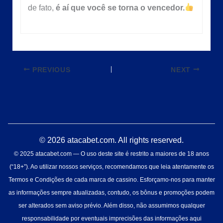
de fato,
é aí que você se torna o vencedor.
PREVIOUS
NEXT
© 2026 atacabet.com. All rights reserved.
© 2025 atacabet.com — O uso deste site é restrito a maiores de 18 anos
(“18+”). Ao utilizar nossos serviços, recomendamos que leia atentamente os
Termos e Condições de cada marca de cassino. Esforçamo-nos para manter
as informações sempre atualizadas, contudo, os bônus e promoções podem
ser alterados sem aviso prévio. Além disso, não assumimos qualquer
responsabilidade por eventuais imprecisões das informações aqui