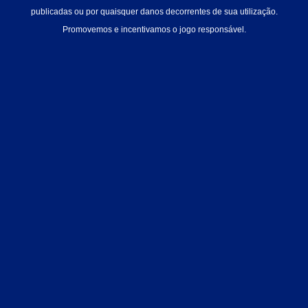
publicadas ou por quaisquer danos decorrentes de sua utilização.
Promovemos e incentivamos o jogo responsável.