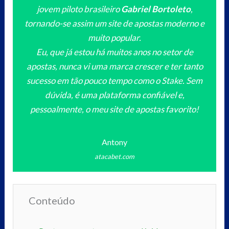
jovem piloto brasileiro
Gabriel Bortoleto
,
tornando-se assim um site de apostas moderno e
muito popular.
Eu, que já estou há muitos anos no setor de
apostas, nunca vi uma marca crescer e ter tanto
sucesso em tão pouco tempo como o Stake. Sem
dúvida, é uma plataforma confiável e,
pessoalmente, o meu site de apostas favorito!
Antony
atacabet.com
Conteúdo