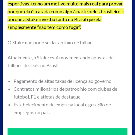
esportivas, tenho um motivo muito mais real para provar
por que ela é tratada como algo à parte pelos brasileiros:
porque a Stake investiu tanto no Brasil que ela
simplesmente “não tem como fugir”.
O Stake não pode se dar ao luxo de falhar
Atualmente, o Stake está movimentando apostas de
bilhões de reais no Brasil.
Pagamento de altas taxas de licença ao governo
Contratos milionários de patrocínio com clubes de
futebol, F1 e atletas de destaque
Estabelecimento de empresa local e geração de
empregos no país