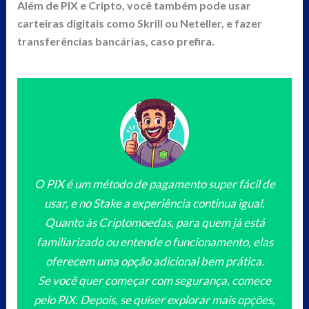
Além de PIX e Cripto, você também pode usar
carteiras digitais como Skrill ou Neteller, e fazer
transferências bancárias, caso prefira.
O PIX é um método de pagamento super fácil de
usar, e no Stake a experiência continua igual.
Quanto às Criptomoedas, para quem já está
familiarizado ou entende o funcionamento, elas
oferecem uma opção adicional bem prática.
Se você quer começar com segurança, comece
pelo PIX. Depois, se quiser explorar mais opções,