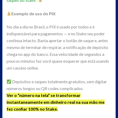
saques do Stake
.
Exemplo de uso do PIX
No dia a dia no Brasil, o PIX é usado por todos e é
indispensável para pagamentos — e no Stake seu poder
continua intacto. Basta apertar o botão de saque e, antes
mesmo de terminar de respirar, a notificação de depósito
chega no app do banco. Essa velocidade de segundos a
poucos minutos faz você quase esquecer que está usando
um cassino online.
Depósitos e saques totalmente gratuitos, sem digitar
números longos ou QR codes complicados.
Ver o “número na tela” se transformar
instantaneamente em dinheiro real na sua mão me
fez confiar 100% no Stake.