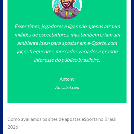
Esses times, jogadores e ligas não apenas atraem
milhões de espectadores, mas também criam um
ambiente ideal para apostas em e-Sports, com
jogos frequentes, mercados variados e grande
interesse do público brasileiro.
Antony
Atacabet.com
Como avaliamos os sites de apostas eSports no Brasil
2026