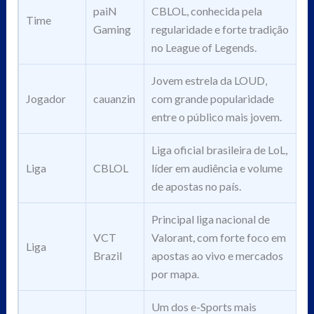
paiN
CBLOL, conhecida pela
Time
Gaming
regularidade e forte tradição
no League of Legends.
Jovem estrela da LOUD,
Jogador
cauanzin
com grande popularidade
entre o público mais jovem.
Liga oficial brasileira de LoL,
Liga
CBLOL
líder em audiência e volume
de apostas no país.
Principal liga nacional de
VCT
Valorant, com forte foco em
Liga
Brazil
apostas ao vivo e mercados
por mapa.
Um dos e-Sports mais