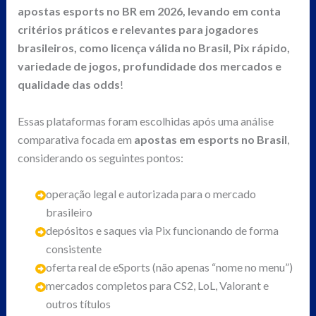
apostas esports no BR em 2026, levando em conta
critérios práticos e relevantes para jogadores
brasileiros, como licença válida no Brasil, Pix rápido,
variedade de jogos, profundidade dos mercados e
qualidade das odds
!
Essas plataformas foram escolhidas após uma análise
comparativa focada em
apostas em esports no Brasil
,
considerando os seguintes pontos:
operação legal e autorizada para o mercado
brasileiro
depósitos e saques via Pix funcionando de forma
consistente
oferta real de eSports (não apenas “nome no menu”)
mercados completos para CS2, LoL, Valorant e
outros títulos