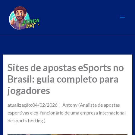
Ir
para
o
conteúdo
Sites de apostas eSports no
Brasil: guia completo para
jogadores
atualização:04/02/2026｜Antony (Analista de apostas
esportivas e ex-funcionário de uma empresa internacional
de sports betting.)