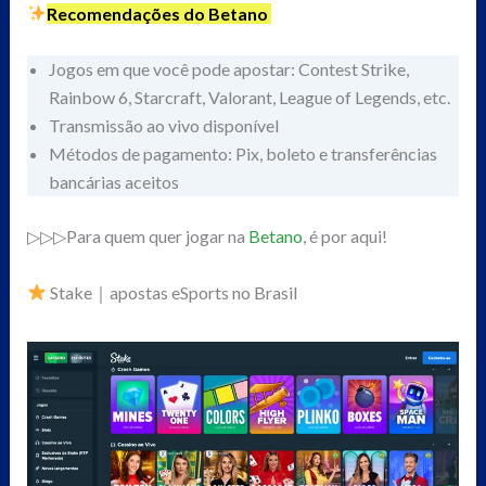
Recomendações do Betano
Jogos em que você pode apostar: Contest Strike,
Rainbow 6, Starcraft, Valorant, League of Legends, etc.
Transmissão ao vivo disponível
Métodos de pagamento: Pix, boleto e transferências
bancárias aceitos
▷▷▷Para quem quer jogar na
Betano
, é por aqui!
Stake｜apostas eSports no Brasil