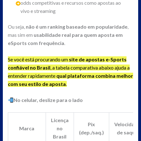
odds competitivas e recursos como apostas ao
vivo e streaming
Ou seja,
não é um ranking baseado em popularidade
,
mas sim em
usabilidade real para quem aposta em
eSports com frequência
.
Se você está procurando um
site de apostas e-Sports
confiável no Brasil
, a tabela comparativa abaixo ajuda a
entender rapidamente
qual plataforma combina melhor
com seu estilo de aposta
.
No celular, deslize para o lado
Licença
Pix
Velocidade
Marca
no
(dep./saq.)
de saque
Brasil