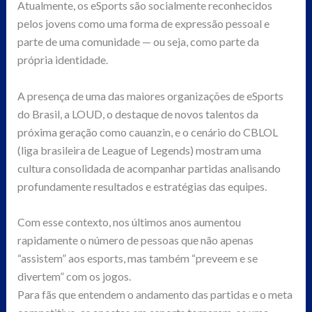
Atualmente, os eSports são socialmente reconhecidos
pelos jovens como uma forma de expressão pessoal e
parte de uma comunidade — ou seja, como parte da
própria identidade.
A presença de uma das maiores organizações de eSports
do Brasil, a LOUD, o destaque de novos talentos da
próxima geração como cauanzin, e o cenário do CBLOL
(liga brasileira de League of Legends) mostram uma
cultura consolidada de acompanhar partidas analisando
profundamente resultados e estratégias das equipes.
Com esse contexto, nos últimos anos aumentou
rapidamente o número de pessoas que não apenas
“assistem” aos esports, mas também “preveem e se
divertem” com os jogos.
Para fãs que entendem o andamento das partidas e o meta