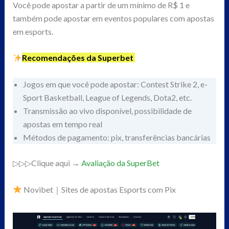
Você pode apostar a partir de um mínimo de R$ 1 e
também pode apostar em eventos populares com apostas
em esports.
Recomendações da Superbet
Jogos em que você pode apostar: Contest Strike 2, e-
Sport Basketball, League of Legends, Dota2, etc.
Transmissão ao vivo disponível, possibilidade de
apostas em tempo real
Métodos de pagamento: pix, transferências bancárias
▷▷▷Clique aqui →
Avaliação da SuperBet
Novibet｜Sites de apostas Esports com Pix