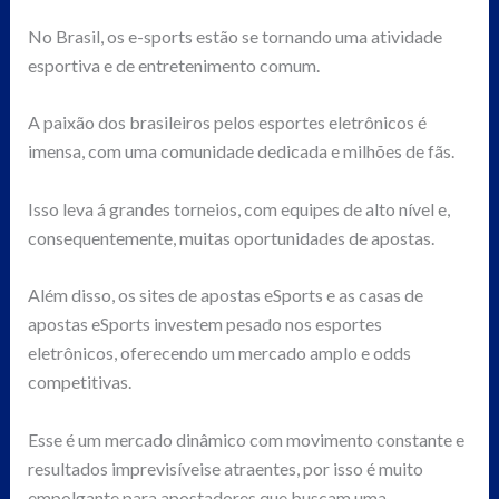
No Brasil, os e-sports estão se tornando uma atividade
esportiva e de entretenimento comum.
A paixão dos brasileiros pelos esportes eletrônicos é
imensa, com uma comunidade dedicada e milhões de fãs.
Isso leva á grandes torneios, com equipes de alto nível e,
consequentemente, muitas oportunidades de apostas.
Além disso, os sites de apostas eSports e as casas de
apostas eSports investem pesado nos esportes
eletrônicos, oferecendo um mercado amplo e odds
competitivas.
Esse é um mercado dinâmico com movimento constante e
resultados imprevisíveise atraentes, por isso é muito
empolgante para apostadores que buscam uma